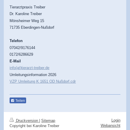
Tierarztpraxis Treiber
Dr. Karoline Treiber
Mönsheimer Weg 15
71735 Eberdingen-Nußdorf
Telefon
07042/9176144
0172/6286629
E-Mail
info(at)tierarzt-treiber.de
Umleitungsinformation 2026
VZP Umleitung K 1651 OD Nußdorf.cdr
Teilen
Login
Druckversion
|
Sitemap
Webansicht
Copyright bei Karoline Treiber