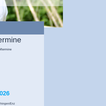
termine
pftermine
2026
ihingen/Enz