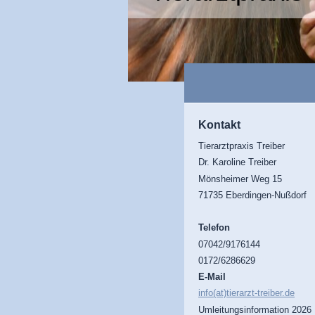
Kontakt
Tierarztpraxis Treiber
Dr. Karoline Treiber
Mönsheimer Weg 15
71735 Eberdingen-Nußdorf
Telefon
07042/9176144
0172/6286629
E-Mail
info(at)tierarzt-treiber.de
Umleitungsinformation 2026